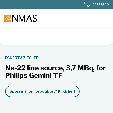
22666500
NMAS hjem
Produkter
Nukleær, strålevern, beredskap, dosi
ECKERT&ZIEGLER
Na-22 line source, 3,7 MBq, for
Philips Gemini TF
Spørsmål om produktet? Klikk her!