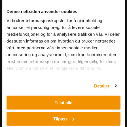
Meld deg på vårt nyhetsbrev!
Denne nettsiden anvender cookies
Få informasjon om produkter,
Vi bruker informasjonskapsler for å gi innhold og
arrangementer og kampanjer.
annonser et personlig preg, for å levere sosiale
mediefunksjoner og for å analysere trafikken vår. Vi deler
Meld på nyhetsbrev
dessuten informasjon om hvordan du bruker nettstedet
vårt, med partnerne våre innen sosiale medier,
annonsering og analysearbeid, som kan kombinere den
med annen informasjon du har gjort tilgjengelig for dem,
eller som de har samlet inn gjennom din bruk av
tjenestene deres.
Detaljer
Nerliens Meszansky AS
Besøksadresse:
Tillat alle
Nils Hansens vei 8
0667 OSLO
Tilpass
Lager: