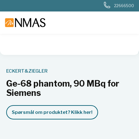
22666500
NMAS hjem
Produkter
Nukleær, strålevern, beredskap, dosi
ECKERT&ZIEGLER
Ge-68 phantom, 90 MBq for
Siemens
Spørsmål om produktet? Klikk her!