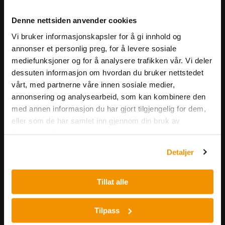
Meld deg på vårt nyhetsbrev!
Denne nettsiden anvender cookies
Få informasjon om produkter,
Vi bruker informasjonskapsler for å gi innhold og
arrangementer og kampanjer.
annonser et personlig preg, for å levere sosiale
mediefunksjoner og for å analysere trafikken vår. Vi deler
Meld på nyhetsbrev
dessuten informasjon om hvordan du bruker nettstedet
vårt, med partnerne våre innen sosiale medier,
annonsering og analysearbeid, som kan kombinere den
med annen informasjon du har gjort tilgjengelig for dem,
eller som de har samlet inn gjennom din bruk av
tjenestene deres.
Detaljer
Nerliens Meszansky AS
Besøksadresse:
Tillat alle
Nils Hansens vei 8
0667 OSLO
Tilpass
Lager: