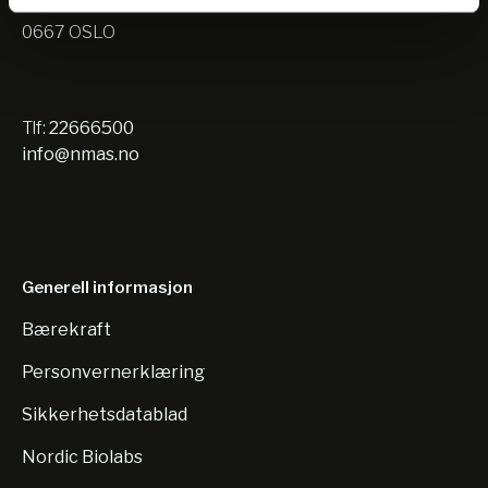
Nils Hansens vei 10
0667 OSLO
Tlf:
22666500
info@nmas.no
Generell informasjon
Bærekraft
Personvernerklæring
Sikkerhetsdatablad
Nordic Biolabs