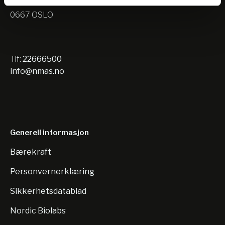
Nils Hansens vei 10
0667 OSLO
Tlf:
22666500
info@nmas.no
Generell informasjon
Bærekraft
Personvernerklæring
Sikkerhetsdatablad
Nordic Biolabs