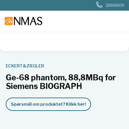
22666500
NMAS hjem
Produkter
Nukleær, strålevern, beredskap, dosi
ECKERT&ZIEGLER
Ge-68 phantom, 88,8MBq for
Siemens BIOGRAPH
Spørsmål om produktet? Klikk her!