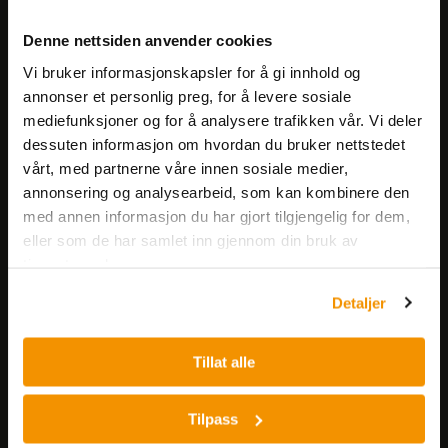
Meld deg på vårt nyhetsbrev!
Denne nettsiden anvender cookies
Få informasjon om produkter,
Vi bruker informasjonskapsler for å gi innhold og
arrangementer og kampanjer.
annonser et personlig preg, for å levere sosiale
mediefunksjoner og for å analysere trafikken vår. Vi deler
Meld på nyhetsbrev
dessuten informasjon om hvordan du bruker nettstedet
vårt, med partnerne våre innen sosiale medier,
annonsering og analysearbeid, som kan kombinere den
med annen informasjon du har gjort tilgjengelig for dem,
eller som de har samlet inn gjennom din bruk av
tjenestene deres.
Detaljer
Nerliens Meszansky AS
Besøksadresse:
Tillat alle
Nils Hansens vei 8
0667 OSLO
Tilpass
Lager: