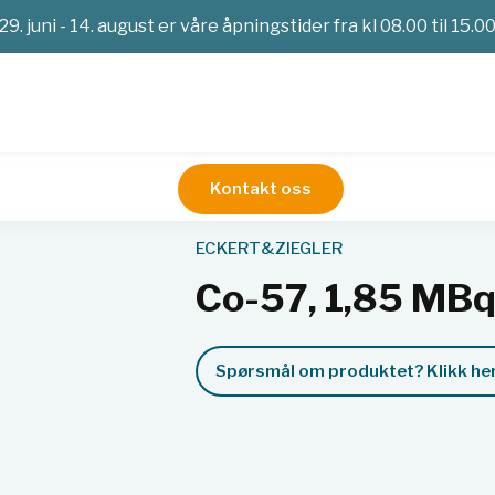
29. juni - 14. august er våre åpningstider fra kl 08.00 til 15.0
Kontakt oss
imetri
Kalibreringskilder
Referansekilder
Co-57, 1,85 MBq
ECKERT&ZIEGLER
Co-57, 1,85 MB
Spørsmål om produktet? Klikk her