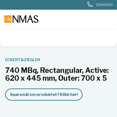
22666500
NMAS hjem
Produkter
Nukleær, strålevern, beredskap, dosi
ECKERT&ZIEGLER
740 MBq, Rectangular, Active:
620 x 445 mm, Outer: 700 x 5
Spørsmål om produktet? Klikk her!