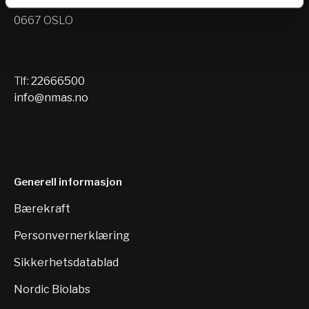
Nils Hansens vei 10
0667 OSLO
Tlf:
22666500
info@nmas.no
Generell informasjon
Bærekraft
Personvernerklæring
Sikkerhetsdatablad
Nordic Biolabs