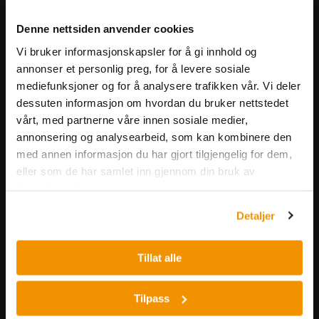
Meld deg på vårt nyhetsbrev!
Denne nettsiden anvender cookies
Få informasjon om produkter,
Vi bruker informasjonskapsler for å gi innhold og
arrangementer og kampanjer.
annonser et personlig preg, for å levere sosiale
mediefunksjoner og for å analysere trafikken vår. Vi deler
Meld på nyhetsbrev
dessuten informasjon om hvordan du bruker nettstedet
vårt, med partnerne våre innen sosiale medier,
annonsering og analysearbeid, som kan kombinere den
med annen informasjon du har gjort tilgjengelig for dem,
eller som de har samlet inn gjennom din bruk av
tjenestene deres.
Detaljer
Nerliens Meszansky AS
Besøksadresse:
Tillat alle
Nils Hansens vei 8
0667 OSLO
Tilpass
Lager: