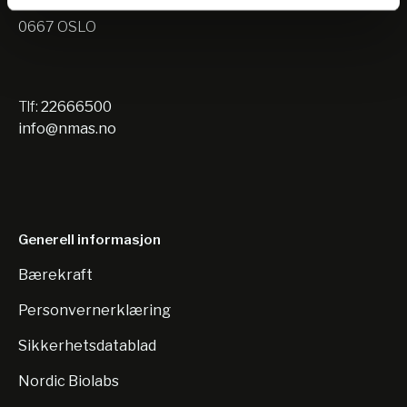
Nils Hansens vei 10
0667 OSLO
Tlf:
22666500
info@nmas.no
Generell informasjon
Bærekraft
Personvernerklæring
Sikkerhetsdatablad
Nordic Biolabs