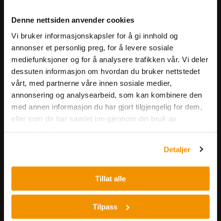
Meld deg på vårt nyhetsbrev!
Denne nettsiden anvender cookies
Få informasjon om produkter,
Vi bruker informasjonskapsler for å gi innhold og
arrangementer og kampanjer.
annonser et personlig preg, for å levere sosiale
mediefunksjoner og for å analysere trafikken vår. Vi deler
Meld på nyhetsbrev
dessuten informasjon om hvordan du bruker nettstedet
vårt, med partnerne våre innen sosiale medier,
annonsering og analysearbeid, som kan kombinere den
med annen informasjon du har gjort tilgjengelig for dem,
eller som de har samlet inn gjennom din bruk av
tjenestene deres.
Detaljer
Nerliens Meszansky AS
Besøksadresse:
Tillat alle
Nils Hansens vei 8
0667 OSLO
Tilpass
Lager: