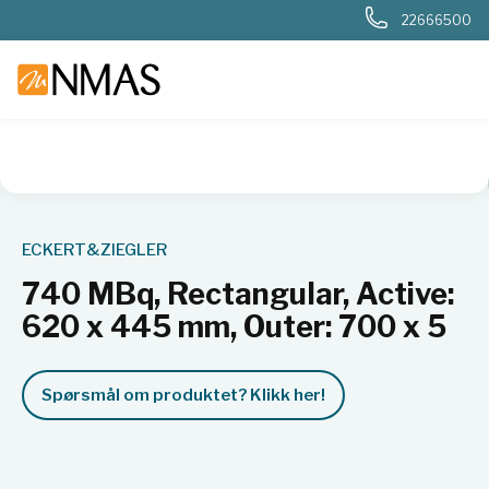
22666500
NMAS hjem
Produkter
Nukleær, strålevern, beredskap, dosi
ECKERT&ZIEGLER
740 MBq, Rectangular, Active:
620 x 445 mm, Outer: 700 x 5
Spørsmål om produktet? Klikk her!