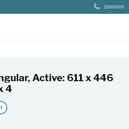
0
22666500
lar, Active: 611 x 446 mm, Outer: 652 x 4
gular, Active: 611 x 446
x 4
!