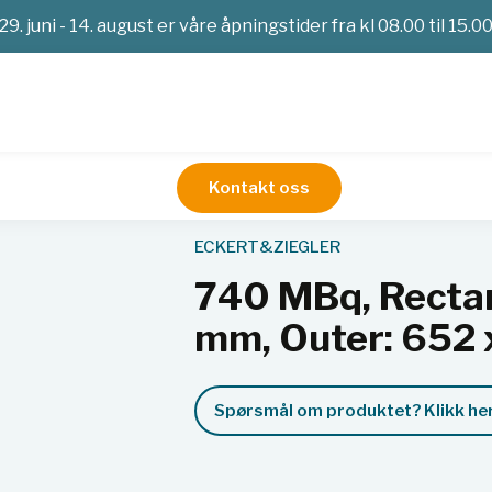
29. juni - 14. august er våre åpningstider fra kl 08.00 til 15.0
Kontakt oss
imetri
Kalibreringskilder
Referansekilder
740 MBq, Rectangu
ECKERT&ZIEGLER
740 MBq, Rectan
mm, Outer: 652 
Spørsmål om produktet? Klikk her