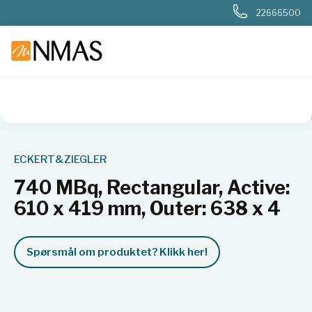
22666500
NMAS hjem
Produkter
Nukleær, strålevern, beredskap, dosi
ECKERT&ZIEGLER
740 MBq, Rectangular, Active:
610 x 419 mm, Outer: 638 x 4
Spørsmål om produktet? Klikk her!