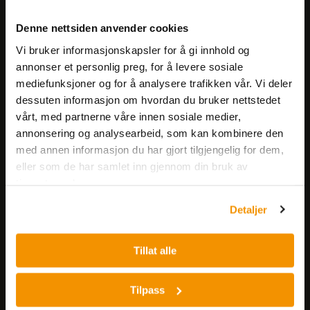
Meld deg på vårt nyhetsbrev!
Denne nettsiden anvender cookies
Få informasjon om produkter,
Vi bruker informasjonskapsler for å gi innhold og
arrangementer og kampanjer.
annonser et personlig preg, for å levere sosiale
mediefunksjoner og for å analysere trafikken vår. Vi deler
Meld på nyhetsbrev
dessuten informasjon om hvordan du bruker nettstedet
vårt, med partnerne våre innen sosiale medier,
annonsering og analysearbeid, som kan kombinere den
med annen informasjon du har gjort tilgjengelig for dem,
eller som de har samlet inn gjennom din bruk av
tjenestene deres.
Detaljer
Nerliens Meszansky AS
Besøksadresse:
Tillat alle
Nils Hansens vei 8
0667 OSLO
Tilpass
Lager: