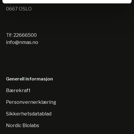
Nils Hansens vei 10
0667 OSLO
Tlf:
22666500
info@nmas.no
Generell informasjon
Bærekraft
Personvernerklæring
Sikkerhetsdatablad
Nordic Biolabs