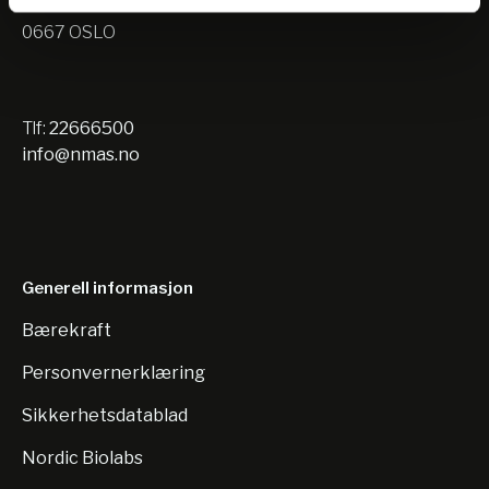
Nils Hansens vei 10
0667 OSLO
Tlf:
22666500
info@nmas.no
Generell informasjon
Bærekraft
Personvernerklæring
Sikkerhetsdatablad
Nordic Biolabs