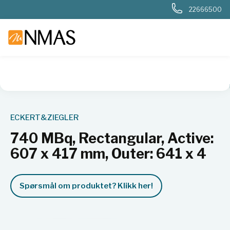
22666500
NMAS hjem
Produkter
Nukleær, strålevern, beredskap, dosi
ECKERT&ZIEGLER
740 MBq, Rectangular, Active:
607 x 417 mm, Outer: 641 x 4
Spørsmål om produktet? Klikk her!