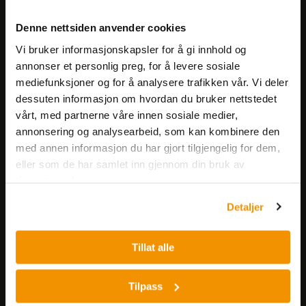
Meld deg på vårt nyhetsbrev!
Denne nettsiden anvender cookies
Få informasjon om produkter,
Vi bruker informasjonskapsler for å gi innhold og
arrangementer og kampanjer.
annonser et personlig preg, for å levere sosiale
mediefunksjoner og for å analysere trafikken vår. Vi deler
Meld på nyhetsbrev
dessuten informasjon om hvordan du bruker nettstedet
vårt, med partnerne våre innen sosiale medier,
annonsering og analysearbeid, som kan kombinere den
med annen informasjon du har gjort tilgjengelig for dem,
eller som de har samlet inn gjennom din bruk av
tjenestene deres.
Detaljer
Nerliens Meszansky AS
Besøksadresse:
Tillat alle
Nils Hansens vei 8
0667 OSLO
Tilpass
Lager: