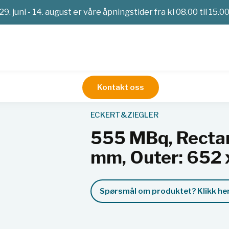
29. juni - 14. august er våre åpningstider fra kl 08.00 til 15.0
Kontakt oss
imetri
Kalibreringskilder
Referansekilder
555 MBq, Rectangu
ECKERT&ZIEGLER
555 MBq, Rectan
mm, Outer: 652 
Spørsmål om produktet? Klikk her