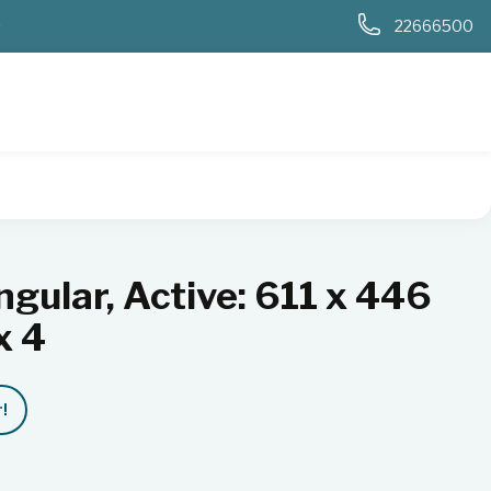
0
22666500
lar, Active: 611 x 446 mm, Outer: 652 x 4
gular, Active: 611 x 446
x 4
!