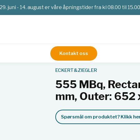
29. juni - 14. august er våre åpningstider fra kl 08.00 til 15.0
Kontakt oss
imetri
Kalibreringskilder
Referansekilder
555 MBq, Rectangu
ECKERT&ZIEGLER
555 MBq, Rectan
mm, Outer: 652 
Spørsmål om produktet? Klikk her