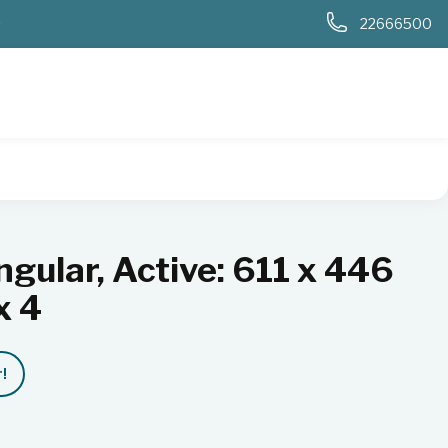
0
22666500
lar, Active: 611 x 446 mm, Outer: 652 x 4
gular, Active: 611 x 446
x 4
!