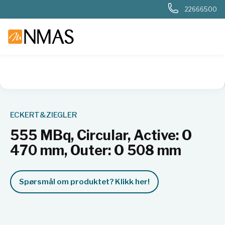
22666500
NMAS hjem
Produkter
Nukleær, strålevern, beredskap, dosi
ECKERT&ZIEGLER
555 MBq, Circular, Active: O
470 mm, Outer: O 508 mm
Spørsmål om produktet? Klikk her!