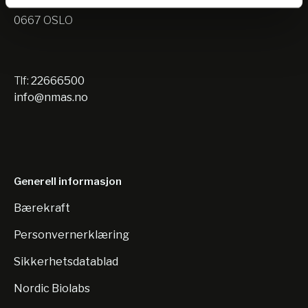
Nils Hansens vei 10
0667 OSLO
Tlf:
22666500
info@nmas.no
Generell informasjon
Bærekraft
Personvernerklæring
Sikkerhetsdatablad
Nordic Biolabs