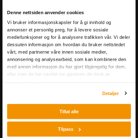
Meld deg på vårt nyhetsbrev!
Denne nettsiden anvender cookies
Få informasjon om produkter,
Vi bruker informasjonskapsler for å gi innhold og
arrangementer og kampanjer.
annonser et personlig preg, for å levere sosiale
mediefunksjoner og for å analysere trafikken vår. Vi deler
Meld på nyhetsbrev
dessuten informasjon om hvordan du bruker nettstedet
vårt, med partnerne våre innen sosiale medier,
annonsering og analysearbeid, som kan kombinere den
med annen informasjon du har gjort tilgjengelig for dem,
eller som de har samlet inn gjennom din bruk av
tjenestene deres.
Detaljer
Nerliens Meszansky AS
Besøksadresse:
Tillat alle
Nils Hansens vei 8
0667 OSLO
Tilpass
Lager: