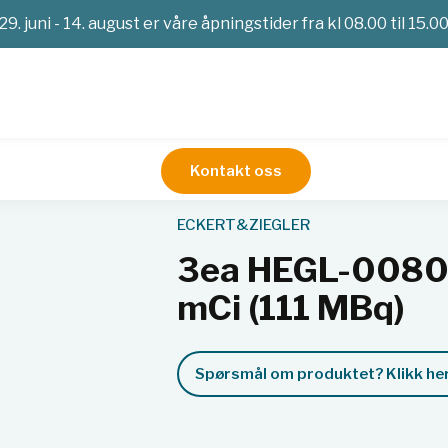
29. juni - 14. august er våre åpningstider fra kl 08.00 til 15.0
Kontakt oss
imetri
Kalibreringskilder
Referansekilder
3ea HEGL-0080-3M 
ECKERT&ZIEGLER
3ea HEGL-0080-3
mCi (111 MBq)
Spørsmål om produktet? Klikk her