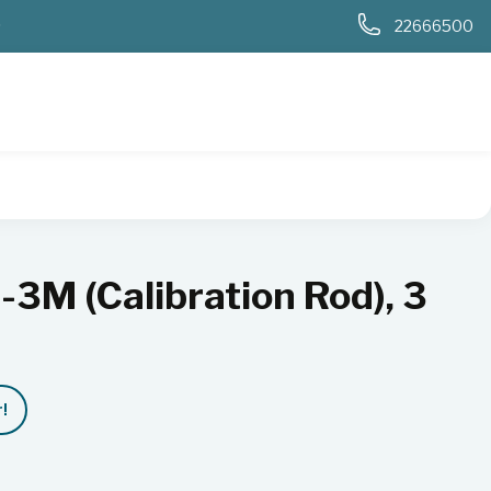
0
22666500
(Calibration Rod), 3 mCi (111 MBq)
M (Calibration Rod), 3
!