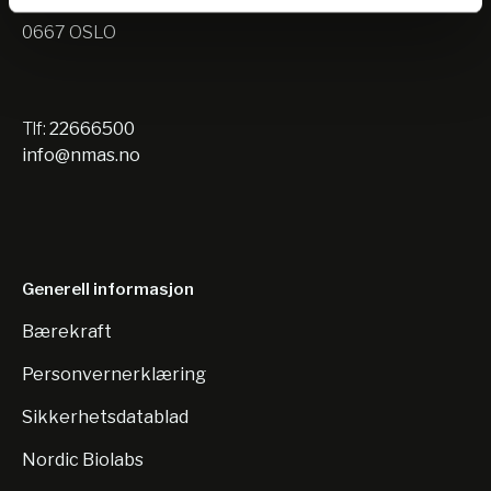
Nils Hansens vei 10
0667 OSLO
Tlf:
22666500
info@nmas.no
Generell informasjon
Bærekraft
Personvernerklæring
Sikkerhetsdatablad
Nordic Biolabs