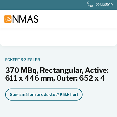
22666500
NMAS hjem
Produkter
Nukleær, strålevern, beredskap, dosi
ECKERT&ZIEGLER
370 MBq, Rectangular, Active:
611 x 446 mm, Outer: 652 x 4
Spørsmål om produktet? Klikk her!