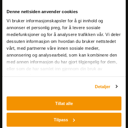
Meld deg på vårt nyhetsbrev!
Denne nettsiden anvender cookies
Få informasjon om produkter,
Vi bruker informasjonskapsler for å gi innhold og
arrangementer og kampanjer.
annonser et personlig preg, for å levere sosiale
mediefunksjoner og for å analysere trafikken vår. Vi deler
Meld på nyhetsbrev
dessuten informasjon om hvordan du bruker nettstedet
vårt, med partnerne våre innen sosiale medier,
annonsering og analysearbeid, som kan kombinere den
med annen informasjon du har gjort tilgjengelig for dem,
eller som de har samlet inn gjennom din bruk av
tjenestene deres.
Detaljer
Nerliens Meszansky AS
Besøksadresse:
Tillat alle
Nils Hansens vei 8
0667 OSLO
Tilpass
Lager: