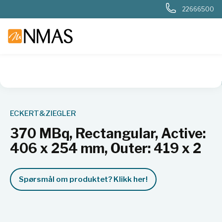
22666500
NMAS hjem
Produkter
Nukleær, strålevern, beredskap, dosi
ECKERT&ZIEGLER
370 MBq, Rectangular, Active:
406 x 254 mm, Outer: 419 x 2
Spørsmål om produktet? Klikk her!