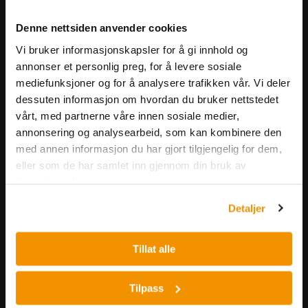
Meld deg på vårt nyhetsbrev!
Denne nettsiden anvender cookies
Få informasjon om produkter,
Vi bruker informasjonskapsler for å gi innhold og
arrangementer og kampanjer.
annonser et personlig preg, for å levere sosiale
mediefunksjoner og for å analysere trafikken vår. Vi deler
Meld på nyhetsbrev
dessuten informasjon om hvordan du bruker nettstedet
vårt, med partnerne våre innen sosiale medier,
annonsering og analysearbeid, som kan kombinere den
med annen informasjon du har gjort tilgjengelig for dem,
eller som de har samlet inn gjennom din bruk av
tjenestene deres.
Detaljer
Nerliens Meszansky AS
Besøksadresse:
Tillat alle
Nils Hansens vei 8
0667 OSLO
Tilpass
Lager: