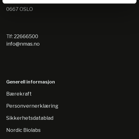
Nils Hansens vei 10
0667 OSLO
Tlf:
22666500
info@nmas.no
Generell informasjon
Bærekraft
Personvernerklæring
Sikkerhetsdatablad
Nordic Biolabs