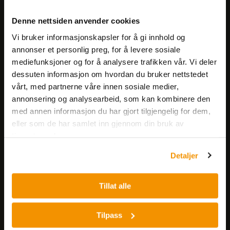
Meld deg på vårt nyhetsbrev!
Denne nettsiden anvender cookies
Få informasjon om produkter,
Vi bruker informasjonskapsler for å gi innhold og
arrangementer og kampanjer.
annonser et personlig preg, for å levere sosiale
mediefunksjoner og for å analysere trafikken vår. Vi deler
Meld på nyhetsbrev
dessuten informasjon om hvordan du bruker nettstedet
vårt, med partnerne våre innen sosiale medier,
annonsering og analysearbeid, som kan kombinere den
med annen informasjon du har gjort tilgjengelig for dem,
eller som de har samlet inn gjennom din bruk av
tjenestene deres.
Detaljer
Nerliens Meszansky AS
Besøksadresse:
Tillat alle
Nils Hansens vei 8
0667 OSLO
Tilpass
Lager: