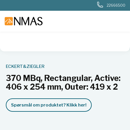
22666500
NMAS hjem
Produkter
Nukleær, strålevern, beredskap, dosi
ECKERT&ZIEGLER
370 MBq, Rectangular, Active:
406 x 254 mm, Outer: 419 x 2
Spørsmål om produktet? Klikk her!