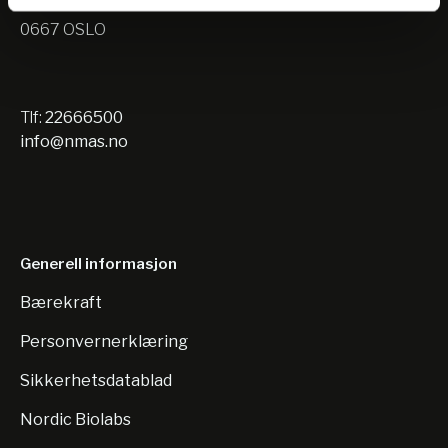
Nils Hansens vei 10
0667 OSLO
Tlf:
22666500
info@nmas.no
Generell informasjon
Bærekraft
Personvernerklæring
Sikkerhetsdatablad
Nordic Biolabs