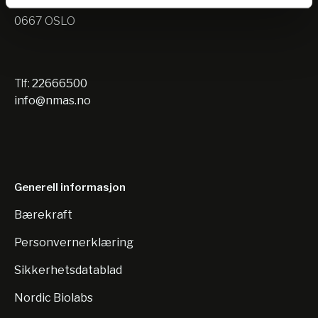
Nils Hansens vei 10
0667 OSLO
Tlf:
22666500
info@nmas.no
Generell informasjon
Bærekraft
Personvernerklæring
Sikkerhetsdatablad
Nordic Biolabs