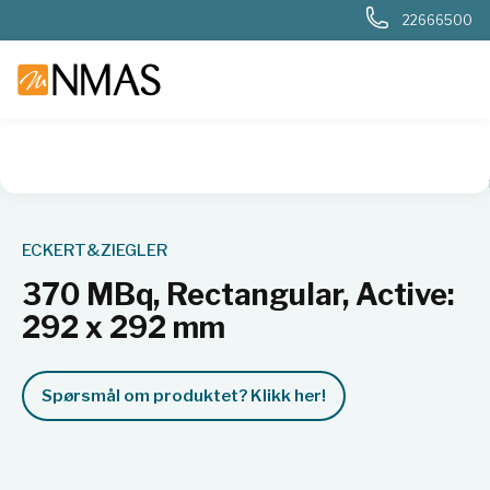
22666500
NMAS hjem
Produkter
Nukleær, strålevern, beredskap, dosi
ECKERT&ZIEGLER
370 MBq, Rectangular, Active:
292 x 292 mm
Spørsmål om produktet? Klikk her!