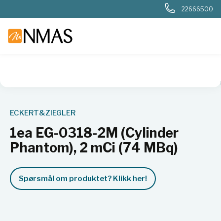
22666500
NMAS hjem
Produkter
Nukleær, strålevern, beredskap, dosi
ECKERT&ZIEGLER
1ea EG-0318-2M (Cylinder
Phantom), 2 mCi (74 MBq)
Spørsmål om produktet? Klikk her!