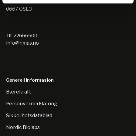
Nils Hansens vei 10
0667 OSLO
Tlf:
22666500
info@nmas.no
Generell informasjon
Bærekraft
Personvernerklæring
Sikkerhetsdatablad
Nordic Biolabs