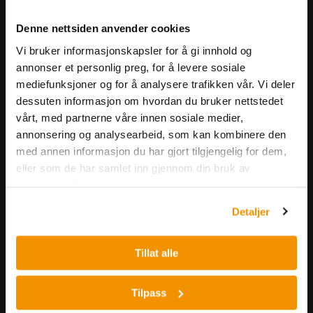
Meld deg på vårt nyhetsbrev!
Denne nettsiden anvender cookies
Få informasjon om produkter,
Vi bruker informasjonskapsler for å gi innhold og
arrangementer og kampanjer.
annonser et personlig preg, for å levere sosiale
mediefunksjoner og for å analysere trafikken vår. Vi deler
Meld på nyhetsbrev
dessuten informasjon om hvordan du bruker nettstedet
vårt, med partnerne våre innen sosiale medier,
annonsering og analysearbeid, som kan kombinere den
med annen informasjon du har gjort tilgjengelig for dem,
eller som de har samlet inn gjennom din bruk av
tjenestene deres.
Detaljer
Nerliens Meszansky AS
Besøksadresse:
Tillat alle
Nils Hansens vei 8
0667 OSLO
Tilpass
Lager: