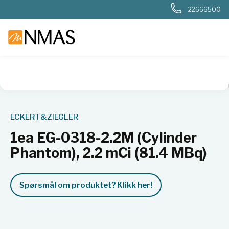
22666500
NMAS hjem
Produkter
Nukleær, strålevern, beredskap, dosi
ECKERT&ZIEGLER
1ea EG-0318-2.2M (Cylinder
Phantom), 2.2 mCi (81.4 MBq)
Spørsmål om produktet? Klikk her!