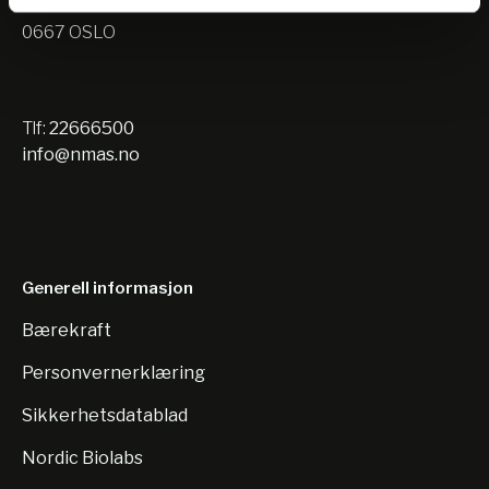
Nils Hansens vei 10
0667 OSLO
Tlf:
22666500
info@nmas.no
Generell informasjon
Bærekraft
Personvernerklæring
Sikkerhetsdatablad
Nordic Biolabs