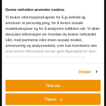
Meld deg på vårt nyhetsbrev!
Denne nettsiden anvender cookies
Få informasjon om produkter,
Vi bruker informasjonskapsler for å gi innhold og
arrangementer og kampanjer.
annonser et personlig preg, for å levere sosiale
mediefunksjoner og for å analysere trafikken vår. Vi deler
Meld på nyhetsbrev
dessuten informasjon om hvordan du bruker nettstedet
vårt, med partnerne våre innen sosiale medier,
annonsering og analysearbeid, som kan kombinere den
med annen informasjon du har gjort tilgjengelig for dem,
eller som de har samlet inn gjennom din bruk av
tjenestene deres.
Detaljer
Nerliens Meszansky AS
Besøksadresse:
Tillat alle
Nils Hansens vei 8
0667 OSLO
Tilpass
Lager: