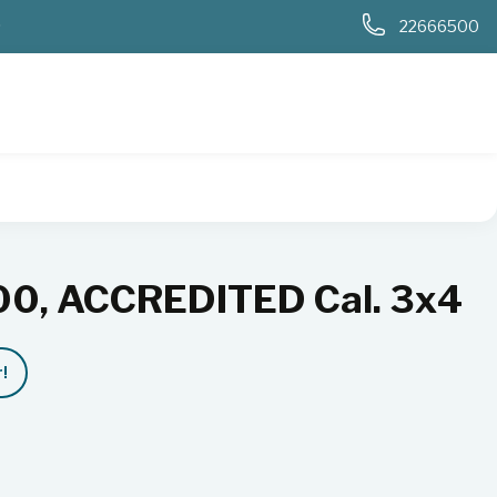
0
22666500
, ACCREDITED Cal. 3x4
!