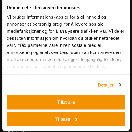
Få informasjon om produkter,
Denne nettsiden anvender cookies
arrangementer og kampanjer.
Vi bruker informasjonskapsler for å gi innhold og
annonser et personlig preg, for å levere sosiale
mediefunksjoner og for å analysere trafikken vår. Vi deler
Meld på nyhetsbrev
dessuten informasjon om hvordan du bruker nettstedet
vårt, med partnerne våre innen sosiale medier,
annonsering og analysearbeid, som kan kombinere den
med annen informasjon du har gjort tilgjengelig for dem,
eller som de har samlet inn gjennom din bruk av
tjenestene deres.
Nerliens Meszansky AS
Detaljer
Besøksadresse:
Tillat alle
Nils Hansens vei 8
0667 OSLO
Lager:
Tilpass
Nils Hansens vei 10
0667 OSLO