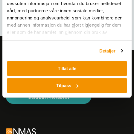
dessuten informasjon om hvordan du bruker nettstedet
vårt, med partnerne våre innen sosiale medier,
annonsering og analysearbeid, som kan kombinere den
med annen informasjon du har gjort tilgjengelig for dem,
eller som de har samlet inn gjennom din bruk av
tjenestene deres.
Detaljer
Meld deg på vårt nyhetsbrev!
Tillat alle
Få informasjon om produkter,
arrangementer og kampanjer.
Tilpass
Meld på nyhetsbrev