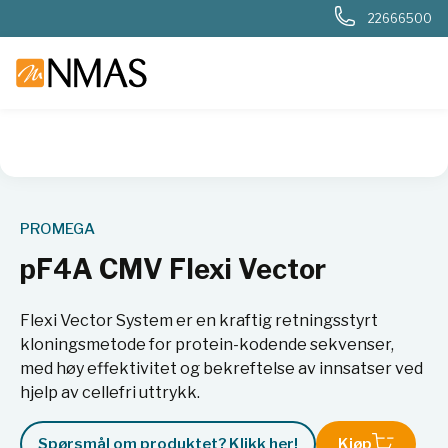
22666500
NMAS hjem
Produkter
Livsvitenskap
Molekylærbiologi
PROMEGA
pF4A CMV Flexi Vector
Flexi Vector System er en kraftig retningsstyrt
kloningsmetode for protein-kodende sekvenser,
med høy effektivitet og bekreftelse av innsatser ved
hjelp av cellefri uttrykk.
Spørsmål om produktet? Klikk her!
Kjøp