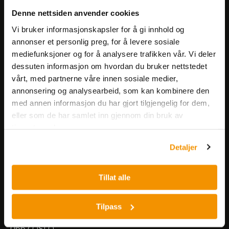
Få informasjon om produkter,
Denne nettsiden anvender cookies
arrangementer og kampanjer.
Vi bruker informasjonskapsler for å gi innhold og
annonser et personlig preg, for å levere sosiale
mediefunksjoner og for å analysere trafikken vår. Vi deler
Meld på nyhetsbrev
dessuten informasjon om hvordan du bruker nettstedet
vårt, med partnerne våre innen sosiale medier,
annonsering og analysearbeid, som kan kombinere den
med annen informasjon du har gjort tilgjengelig for dem,
eller som de har samlet inn gjennom din bruk av
tjenestene deres.
Nerliens Meszansky AS
Detaljer
Besøksadresse:
Tillat alle
Nils Hansens vei 8
0667 OSLO
Lager:
Tilpass
Nils Hansens vei 10
0667 OSLO