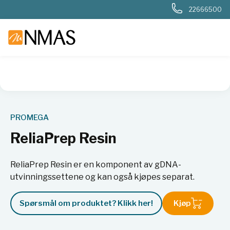
22666500
NMAS hjem
Produkter
Livsvitenskap
Molekylærbiologi
PROMEGA
ReliaPrep Resin
ReliaPrep Resin er en komponent av gDNA-
utvinningssettene og kan også kjøpes separat.
Spørsmål om produktet? Klikk her!
Kjøp