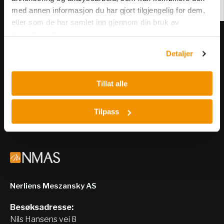
med annen informasjon du har gjort tilgjengelig for dem,
eller som de har samlet inn gjennom din bruk av
tjenestene deres.
Meld deg på vårt nyhetsbrev!
Detaljer
Få informasjon om produkter,
arrangementer og kampanjer.
Tillat alle
Meld på nyhetsbrev
Tilpass
Nerliens Meszansky AS
Besøksadresse:
Nils Hansens vei 8