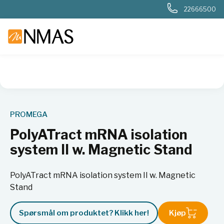
22666500
NMAS hjem
Produkter
Livsvitenskap
Molekylærbiologi
PROMEGA
PolyATract mRNA isolation
system II w. Magnetic Stand
PolyATract mRNA isolation system II w. Magnetic
Stand
Spørsmål om produktet? Klikk her!
Kjøp