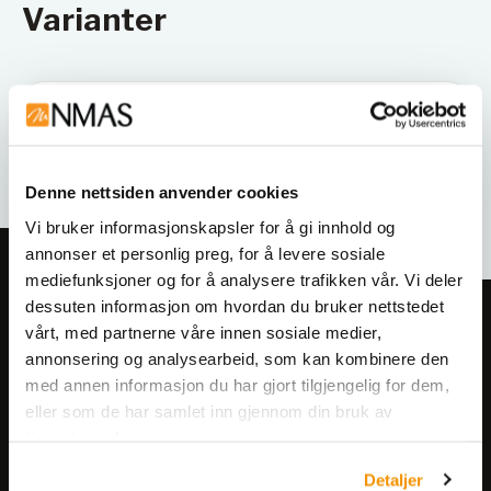
Varianter
Denne nettsiden anvender cookies
Vi bruker informasjonskapsler for å gi innhold og
annonser et personlig preg, for å levere sosiale
mediefunksjoner og for å analysere trafikken vår. Vi deler
dessuten informasjon om hvordan du bruker nettstedet
Meld deg på vårt nyhetsbrev!
vårt, med partnerne våre innen sosiale medier,
Få informasjon om produkter,
annonsering og analysearbeid, som kan kombinere den
arrangementer og kampanjer.
med annen informasjon du har gjort tilgjengelig for dem,
eller som de har samlet inn gjennom din bruk av
tjenestene deres.
Meld på nyhetsbrev
Detaljer