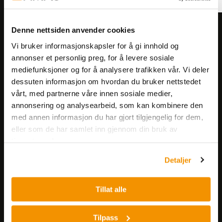
Denne nettsiden anvender cookies
Meld deg på vårt nyhetsbrev!
Vi bruker informasjonskapsler for å gi innhold og
Få informasjon om produkter,
annonser et personlig preg, for å levere sosiale
arrangementer og kampanjer.
mediefunksjoner og for å analysere trafikken vår. Vi deler
dessuten informasjon om hvordan du bruker nettstedet
Meld på nyhetsbrev
vårt, med partnerne våre innen sosiale medier,
annonsering og analysearbeid, som kan kombinere den
med annen informasjon du har gjort tilgjengelig for dem,
eller som de har samlet inn gjennom din bruk av
tjenestene deres.
Detaljer
Nerliens Meszansky AS
Tillat alle
Besøksadresse:
Nils Hansens vei 8
Tilpass
0667 OSLO