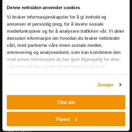
Få informasjon om produkter,
Denne nettsiden anvender cookies
arrangementer og kampanjer.
Vi bruker informasjonskapsler for å gi innhold og
annonser et personlig preg, for å levere sosiale
mediefunksjoner og for å analysere trafikken vår. Vi deler
Meld på nyhetsbrev
dessuten informasjon om hvordan du bruker nettstedet
vårt, med partnerne våre innen sosiale medier,
annonsering og analysearbeid, som kan kombinere den
med annen informasjon du har gjort tilgjengelig for dem,
eller som de har samlet inn gjennom din bruk av
tjenestene deres.
Nerliens Meszansky AS
Detaljer
Besøksadresse:
Tillat alle
Nils Hansens vei 8
0667 OSLO
Lager:
Tilpass
Nils Hansens vei 10
0667 OSLO