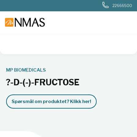
22666500
NMAS hjem
Produkter
Livsvitenskap
Molekylærbiologi
MP BIOMEDICALS
?-D-(-)-FRUCTOSE
Spørsmål om produktet? Klikk her!