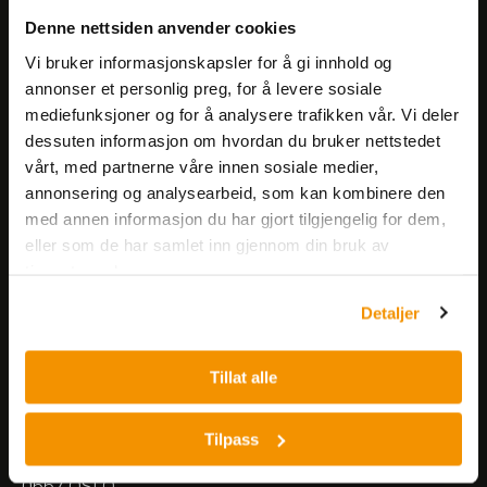
Få informasjon om produkter,
Denne nettsiden anvender cookies
arrangementer og kampanjer.
Vi bruker informasjonskapsler for å gi innhold og
annonser et personlig preg, for å levere sosiale
mediefunksjoner og for å analysere trafikken vår. Vi deler
Meld på nyhetsbrev
dessuten informasjon om hvordan du bruker nettstedet
vårt, med partnerne våre innen sosiale medier,
annonsering og analysearbeid, som kan kombinere den
med annen informasjon du har gjort tilgjengelig for dem,
eller som de har samlet inn gjennom din bruk av
tjenestene deres.
Nerliens Meszansky AS
Detaljer
Besøksadresse:
Tillat alle
Nils Hansens vei 8
0667 OSLO
Lager:
Tilpass
Nils Hansens vei 10
0667 OSLO