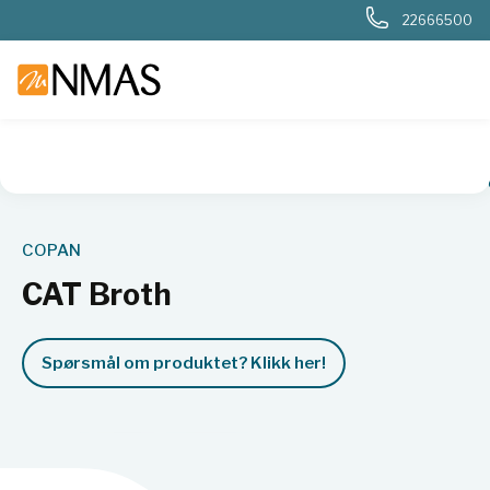
22666500
NMAS hjem
Produkter
Livsvitenskap
Mikrobiologi
Mikr
COPAN
CAT Broth
Spørsmål om produktet? Klikk her!