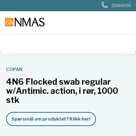
22666500
NMAS hjem
Produkter
Livsvitenskap
Mikrobiologi
Mikr
COPAN
4N6 Flocked swab regular
w/Antimic. action, i rør, 1000
stk
Spørsmål om produktet? Klikk her!