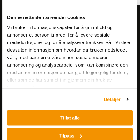
Meld deg på vårt nyhetsbrev!
Denne nettsiden anvender cookies
Få informasjon om produkter,
Vi bruker informasjonskapsler for å gi innhold og
arrangementer og kampanjer.
annonser et personlig preg, for å levere sosiale
mediefunksjoner og for å analysere trafikken vår. Vi deler
dessuten informasjon om hvordan du bruker nettstedet
Meld på nyhetsbrev
vårt, med partnerne våre innen sosiale medier,
annonsering og analysearbeid, som kan kombinere den
med annen informasjon du har gjort tilgjengelig for dem,
eller som de har samlet inn gjennom din bruk av
tjenestene deres.
Detaljer
Nerliens Meszansky AS
Tillat alle
Besøksadresse:
Nils Hansens vei 8
Tilpass
0667 OSLO