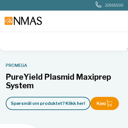
22666500
NMAS hjem
Produkter
Livsvitenskap
Cellebiologi
Enzy
PROMEGA
PureYield Plasmid Maxiprep
System
Spørsmål om produktet? Klikk her!
Kjøp