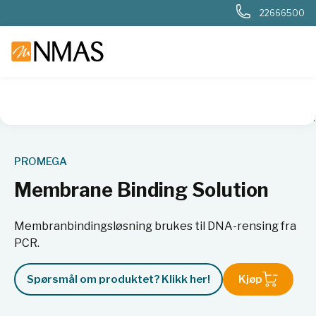
22666500
NMAS hjem
Produkter
Livsvitenskap
Cellebiologi
Enzy
PROMEGA
Membrane Binding Solution
Membranbindingsløsning brukes til DNA-rensing fra
PCR.
Spørsmål om produktet? Klikk her!
Kjøp