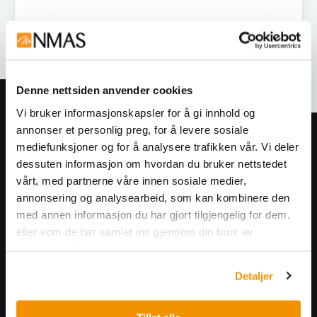
Denne nettsiden anvender cookies
Vi bruker informasjonskapsler for å gi innhold og
annonser et personlig preg, for å levere sosiale
Meld deg på vårt nyhetsbrev!
mediefunksjoner og for å analysere trafikken vår. Vi deler
Få informasjon om produkter,
dessuten informasjon om hvordan du bruker nettstedet
arrangementer og kampanjer.
vårt, med partnerne våre innen sosiale medier,
annonsering og analysearbeid, som kan kombinere den
med annen informasjon du har gjort tilgjengelig for dem,
Meld på nyhetsbrev
eller som de har samlet inn gjennom din bruk av
tjenestene deres.
Detaljer