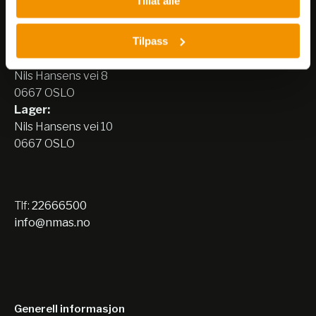
Tillat alle
Nerliens Meszansky AS
Tilpass
Besøksadresse:
Nils Hansens vei 8
0667 OSLO
Lager:
Nils Hansens vei 10
0667 OSLO
Tlf:
22666500
info@nmas.no
Generell informasjon