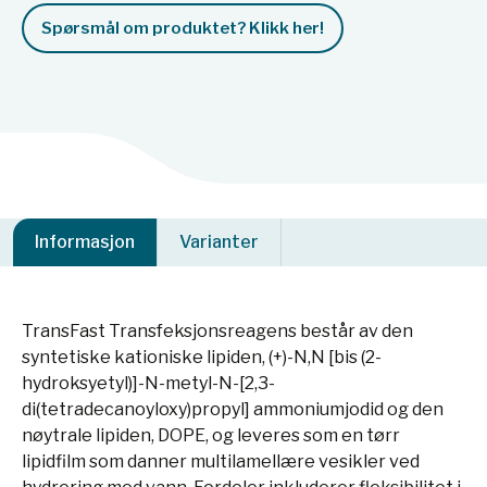
Spørsmål om produktet? Klikk her!
Informasjon
Varianter
TransFast Transfeksjonsreagens består av den
syntetiske kationiske lipiden, (+)-N,N [bis (2-
hydroksyetyl)]-N-metyl-N-[2,3-
di(tetradecanoyloxy)propyl] ammoniumjodid og den
nøytrale lipiden, DOPE, og leveres som en tørr
lipidfilm som danner multilamellære vesikler ved