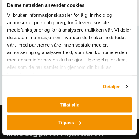
inneholde unøyaktigheter.
Denne nettsiden anvender cookies
Vi bruker informasjonskapsler for å gi innhold og
annonser et personlig preg, for å levere sosiale
mediefunksjoner og for å analysere trafikken vår. Vi deler
dessuten informasjon om hvordan du bruker nettstedet
Varianter
vårt, med partnerne våre innen sosiale medier,
annonsering og analysearbeid, som kan kombinere den
med annen informasjon du har gjort tilgjengelig for dem,
eller som de har samlet inn gjennom din bruk av
tjenestene deres.
Detaljer
Tillat alle
Tilpass
Meld deg på vårt nyhetsbrev!