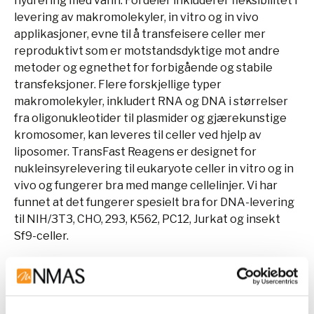
hydrering med vann. Fordeler inkluderer fleksibilitet i
levering av makromolekyler, in vitro og in vivo
applikasjoner, evne til å transfeisere celler mer
reproduktivt som er motstandsdyktige mot andre
metoder og egnethet for forbigående og stabile
transfeksjoner. Flere forskjellige typer
makromolekyler, inkludert RNA og DNA i størrelser
fra oligonukleotider til plasmider og gjærekunstige
kromosomer, kan leveres til celler ved hjelp av
liposomer. TransFast Reagens er designet for
nukleinsyrelevering til eukaryote celler in vitro og in
vivo og fungerer bra med mange cellelinjer. Vi har
funnet at det fungerer spesielt bra for DNA-levering
til NIH/3T3, CHO, 293, K562, PC12, Jurkat og insekt
Sf9-celler.
Denne teksten er oversatt ved hjelp av AI og kan