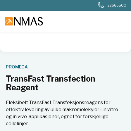
22666500
NMAS hjem
Produkter
Livsvitenskap
Cellebiologi
Dyrk
PROMEGA
TransFast Transfection
Reagent
Fleksibelt TransFast Transfeksjonsreagens for
effektiv levering av ulike makromolekyler i in vitro-
og in vivo-applikasjoner, egnet for forskjellige
cellelinjer.