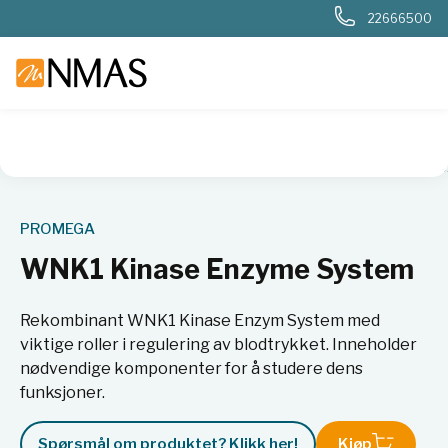
22666500
NMAS hjem
Produkter
Livsvitenskap
Cellebiologi
Cell
PROMEGA
WNK1 Kinase Enzyme System
Rekombinant WNK1 Kinase Enzym System med
viktige roller i regulering av blodtrykket. Inneholder
nødvendige komponenter for å studere dens
funksjoner.
Spørsmål om produktet? Klikk her!
Kjøp