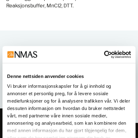
Reaksjonsbuffer, MnCl2, DTT.
Varianter
Denne nettsiden anvender cookies
Vi bruker informasjonskapsler for å gi innhold og
annonser et personlig preg, for å levere sosiale
mediefunksjoner og for å analysere trafikken vår. Vi deler
dessuten informasjon om hvordan du bruker nettstedet
vårt, med partnerne våre innen sosiale medier,
annonsering og analysearbeid, som kan kombinere den
med annen informasjon du har gjort tilgjengelig for dem,
Meld deg på vårt nyhetsbrev!
eller som de har samlet inn gjennom din bruk av