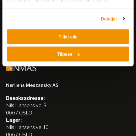
Få informasjon om produkter,
tjenestene deres.
arrangementer og kampanjer.
Detaljer
Meld på nyhetsbrev
Tillat alle
Tilpass
Nerliens Meszansky AS
Besøksadresse:
Nils Hansens vei 8
0667 OSLO
Lager:
Nils Hansens vei 10
0667 OSLO