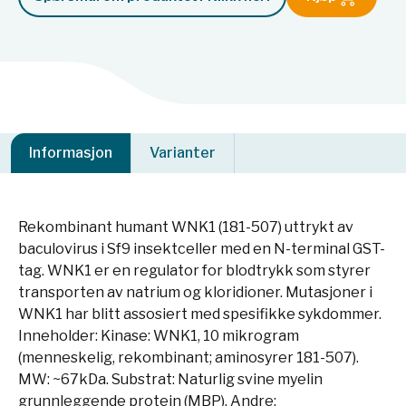
Informasjon
Varianter
Rekombinant humant WNK1 (181-507) uttrykt av
baculovirus i Sf9 insektceller med en N-terminal GST-
tag. WNK1 er en regulator for blodtrykk som styrer
transporten av natrium og kloridioner. Mutasjoner i
WNK1 har blitt assosiert med spesifikke sykdommer.
Inneholder: Kinase: WNK1, 10 mikrogram
(menneskelig, rekombinant; aminosyrer 181-507).
MW: ~67kDa. Substrat: Naturlig svine myelin
grunnleggende protein (MBP). Andre: