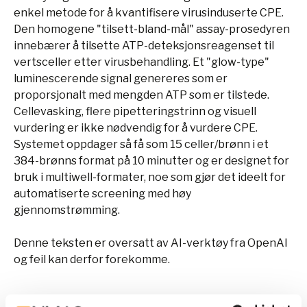
enkel metode for å kvantifisere virusinduserte CPE.
Den homogene "tilsett-bland-mål" assay-prosedyren
innebærer å tilsette ATP-deteksjonsreagenset til
vertsceller etter virusbehandling. Et "glow-type"
luminescerende signal genereres som er
proporsjonalt med mengden ATP som er tilstede.
Cellevasking, flere pipetteringstrinn og visuell
vurdering er ikke nødvendig for å vurdere CPE.
Systemet oppdager så få som 15 celler/brønn i et
384-brønns format på 10 minutter og er designet for
bruk i multiwell-formater, noe som gjør det ideelt for
automatiserte screening med høy
gjennomstrømming.
Denne teksten er oversatt av AI-verktøy fra OpenAI
og feil kan derfor forekomme.