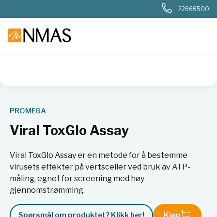
22666500
NMAS hjem
Produkter
Livsvitenskap
Cellebiologi
Cell
PROMEGA
Viral ToxGlo Assay
Viral ToxGlo Assay er en metode for å bestemme
virusets effekter på vertsceller ved bruk av ATP-
måling, egnet for screening med høy
gjennomstrømming.
Spørsmål om produktet? Klikk her!
Kjøp