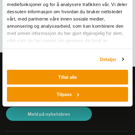
mediefunksjoner og for å analysere trafikken vår. Vi deler
dessuten informasjon om hvordan du bruker nettstedet
vårt, med partnerne våre innen sosiale medier,
annonsering og analysearbeid, som kan kombinere den
med annen informasjon du har gjort tilgjengelig for dem,
eller som de har samlet inn gjennom din bruk av
tjenestene deres.
Detaljer
Tillat alle
Meld deg på vårt nyhetsbrev!
Få informasjon om produkter,
Tilpass
arrangementer og kampanjer.
Meld på nyhetsbrev