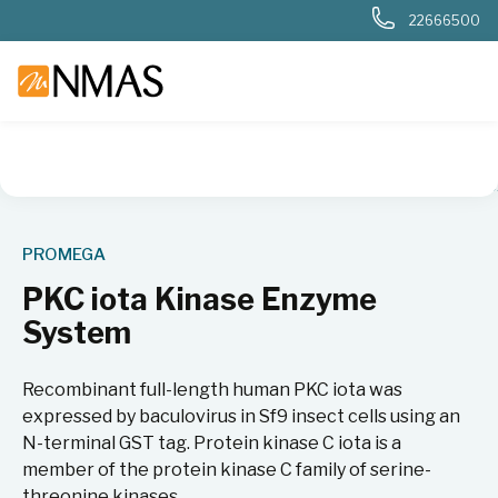
22666500
NMAS hjem
Produkter
Livsvitenskap
Cellebiologi
Cell
PROMEGA
PKC iota Kinase Enzyme
System
Recombinant full-length human PKC iota was
expressed by baculovirus in Sf9 insect cells using an
N-terminal GST tag. Protein kinase C iota is a
member of the protein kinase C family of serine-
threonine kinases.