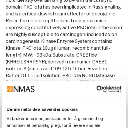
72% identity overall rising to 84% in the catalytic
domain. PKC iota has been implicated in Ras signaling
and is a critical downstream effector of oncogenic
Ras in the colonic epithelium. Transgenic mice
expressing constitutively active PKC iota in the colon
are highly susceptible to carcinogen-induced colon
carcinogenesis. Kinase Enzyme System contains:
Kinase: PKC iota, 10ug (Human, recombinant full-
length). MW: ~98kDa. Substrate: CREBtide
(KRREILSRRPSYR); derived from human CREB1
isoform A (amino acid 109-121). Other: Reaction
Buffer, DTT, Lipid solution. PKC iota NCBI Database
Entry: www.ncbi.nlm.nih.gov/gene/5584/.
Denne nettsiden anvender cookies
Vi bruker informasjonskapsler for å gi innhold og
Varianter
annonser et personlig preg, for å levere sosiale