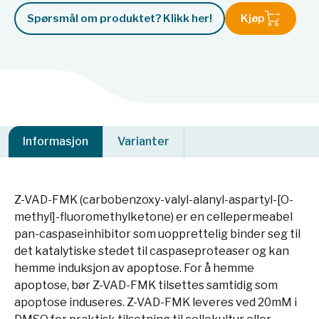
Spørsmål om produktet? Klikk her!
Kjøp
Informasjon
Varianter
Z-VAD-FMK (carbobenzoxy-valyl-alanyl-aspartyl-[O-
methyl]-fluoromethylketone) er en cellepermeabel
pan-caspaseinhibitor som uopprettelig binder seg til
det katalytiske stedet til caspaseproteaser og kan
hemme induksjon av apoptose. For å hemme
apoptose, bør Z-VAD-FMK tilsettes samtidig som
apoptose induseres. Z-VAD-FMK leveres ved 20mM i