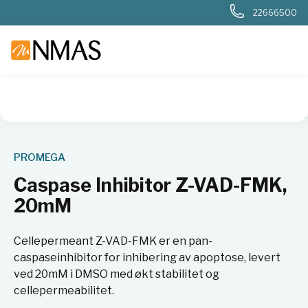
22666500
NMAS hjem
Produkter
Livsvitenskap
Cellebiologi
Cell
PROMEGA
Caspase Inhibitor Z-VAD-FMK,
20mM
Cellepermeant Z-VAD-FMK er en pan-
caspaseinhibitor for inhibering av apoptose, levert
ved 20mM i DMSO med økt stabilitet og
cellepermeabilitet.