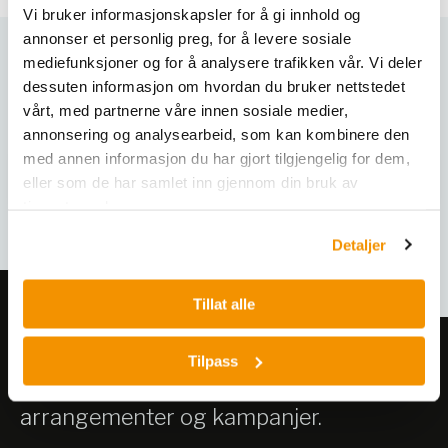
Vi bruker informasjonskapsler for å gi innhold og
annonser et personlig preg, for å levere sosiale
mediefunksjoner og for å analysere trafikken vår. Vi deler
Varianter
dessuten informasjon om hvordan du bruker nettstedet
vårt, med partnerne våre innen sosiale medier,
annonsering og analysearbeid, som kan kombinere den
med annen informasjon du har gjort tilgjengelig for dem,
eller som de har samlet inn gjennom din bruk av
tjenestene deres.
Detaljer
Tillat alle
Meld deg på vårt nyhetsbrev!
Tilpass
Få informasjon om produkter,
arrangementer og kampanjer.