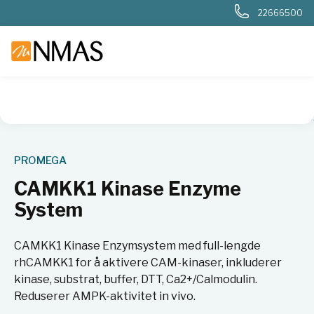
22666500
NMAS hjem
Produkter
Livsvitenskap
Cellebiologi
Cell
PROMEGA
CAMKK1 Kinase Enzyme
System
CAMKK1 Kinase Enzymsystem med full-lengde
rhCAMKK1 for å aktivere CAM-kinaser, inkluderer
kinase, substrat, buffer, DTT, Ca2+/Calmodulin.
Reduserer AMPK-aktivitet in vivo.