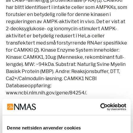
av cAMP-avhengig proteinkinase (PKA) (1). CAMKKI
har blitt identifisert i intakte celler som AMPKKs, som
forutsier en betydelig rolle for denne kinasen i
reguleringen av AMPK-aktivitet in vivo. Det er vist at
2-deoksyglukose- og ionomycin-stimulert AMPK-
aktivitet er betydelig redusert i HeLa-celler
transfektert med små forstyrrende RNAer spesifikke
for CAMKKI (2). Kinase Enzyme System inneholder:
Kinase: CAMKK1, 10ug (Menneske, rekombinant full-
lengde). MW: ~94kDa. Substrat: Naturlig Svine Myelin
Basisk Protein (MBP). Andre: Reaksjonsbuffer, DTT,
Ca2+/Calmodulin-løsning. CAMKK1 NCBI
Databaseoppføring:
www.ncbi.nlm.nih.gov/gene/84254/.
Denne teksten er oversatt av AI-verktøy fra OpenAI
og feil kan derfor forekomme.
Denne nettsiden anvender cookies