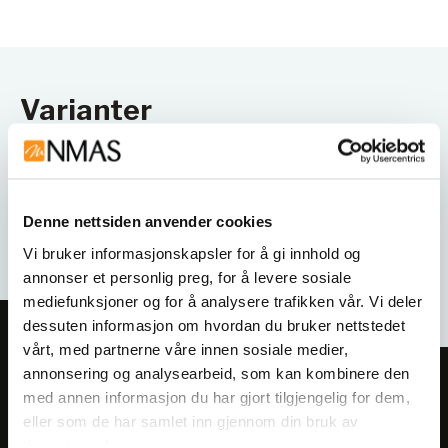
Varianter
Denne nettsiden anvender cookies
Vi bruker informasjonskapsler for å gi innhold og
annonser et personlig preg, for å levere sosiale
mediefunksjoner og for å analysere trafikken vår. Vi deler
dessuten informasjon om hvordan du bruker nettstedet
vårt, med partnerne våre innen sosiale medier,
annonsering og analysearbeid, som kan kombinere den
Meld deg på vårt nyhetsbrev!
med annen informasjon du har gjort tilgjengelig for dem,
Få informasjon om produkter,
eller som de har samlet inn gjennom din bruk av
arrangementer og kampanjer.
tjenestene deres.