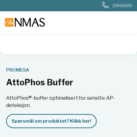
22666500
NMAS hjem
Produkter
Livsvitenskap
Cellebiologi
Cell
PROMEGA
AttoPhos Buffer
AttoPhos®-buffer optimalisert for sensitiv AP-
deteksjon.
Spørsmål om produktet? Klikk her!