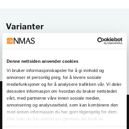
Varianter
Denne nettsiden anvender cookies
Vi bruker informasjonskapsler for å gi innhold og
annonser et personlig preg, for å levere sosiale
mediefunksjoner og for å analysere trafikken vår. Vi deler
dessuten informasjon om hvordan du bruker nettstedet
vårt, med partnerne våre innen sosiale medier,
annonsering og analysearbeid, som kan kombinere den
Meld deg på vårt nyhetsbrev!
med annen informasjon du har gjort tilgjengelig for dem,
Få informasjon om produkter,
eller som de har samlet inn gjennom din bruk av
arrangementer og kampanjer.
tjenestene deres.