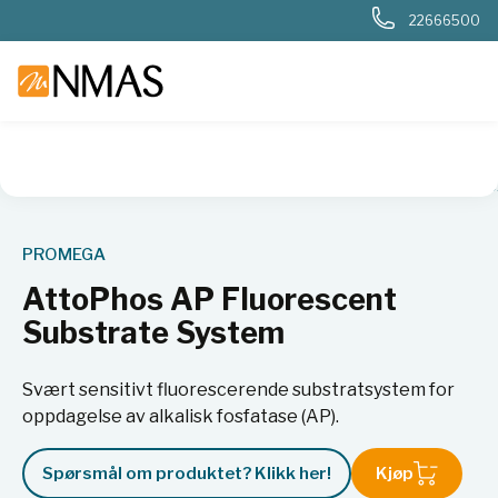
22666500
NMAS hjem
Produkter
Livsvitenskap
Cellebiologi
Cell
PROMEGA
AttoPhos AP Fluorescent
Substrate System
Svært sensitivt fluorescerende substratsystem for
oppdagelse av alkalisk fosfatase (AP).
Spørsmål om produktet? Klikk her!
Kjøp