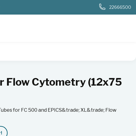
0
22666500
bes
r Flow Cytometry (12x75
Tubes for FC 500 and EPICS&trade; XL&trade; Flow
!