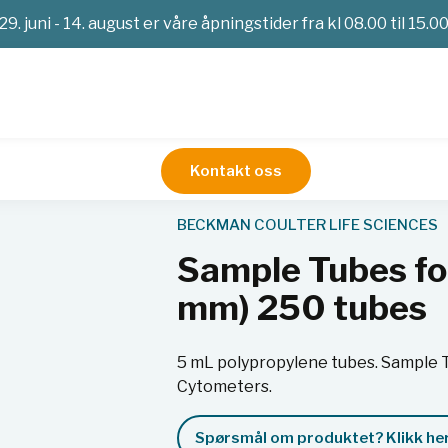
29. juni - 14. august er våre åpningstider fra kl 08.00 til 15.0
Kontakt oss
stoffer
Sample Tubes for Flow Cytometry (12x75 mm) 250 tu
BECKMAN COULTER LIFE SCIENCES
Sample Tubes fo
mm) 250 tubes
5 mL polypropylene tubes. Sample 
Cytometers.
Spørsmål om produktet? Klikk her