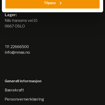
Tilpass
Nils Hansens vei 8
0667 OSLO
Lager:
Nils Hansens vei 10
0667 OSLO
Tlf:
22666500
info@nmas.no
Generell informasjon
Bærekraft
Personvernerklæring