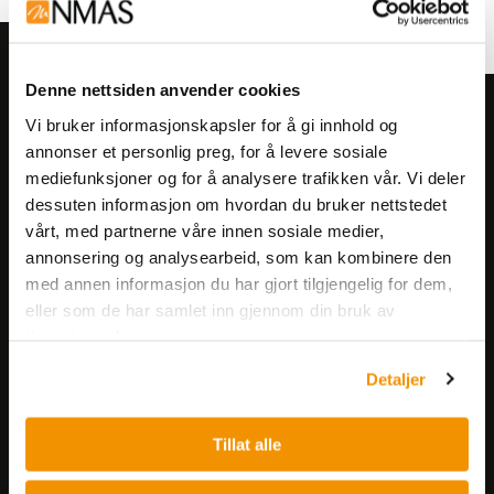
Denne nettsiden anvender cookies
Meld deg på vårt nyhetsbrev!
Vi bruker informasjonskapsler for å gi innhold og
Få informasjon om produkter,
annonser et personlig preg, for å levere sosiale
mediefunksjoner og for å analysere trafikken vår. Vi deler
arrangementer og kampanjer.
dessuten informasjon om hvordan du bruker nettstedet
vårt, med partnerne våre innen sosiale medier,
Meld på nyhetsbrev
annonsering og analysearbeid, som kan kombinere den
med annen informasjon du har gjort tilgjengelig for dem,
eller som de har samlet inn gjennom din bruk av
tjenestene deres.
Detaljer
Nerliens Meszansky AS
Tillat alle
Besøksadresse: