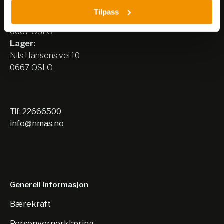
Besøksadresse:
Tilpass
Nils Hansens vei 8
0667 OSLO
Lager:
Nils Hansens vei 10
0667 OSLO
Tlf:
22666500
info@nmas.no
Generell informasjon
Bærekraft
Personvernerklæring