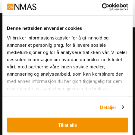
Denne nettsiden anvender cookies
Vi bruker informasjonskapsler for å gi innhold og
Meld deg på vårt nyhetsbrev!
annonser et personlig preg, for å levere sosiale
Få informasjon om produkter,
mediefunksjoner og for å analysere trafikken vår. Vi deler
arrangementer og kampanjer.
dessuten informasjon om hvordan du bruker nettstedet
vårt, med partnerne våre innen sosiale medier,
annonsering og analysearbeid, som kan kombinere den
Meld på nyhetsbrev
med annen informasjon du har gjort tilgjengelig for dem,
eller som de har samlet inn gjennom din bruk av
tjenestene deres.
Detaljer
Tillat alle
Nerliens Meszansky AS