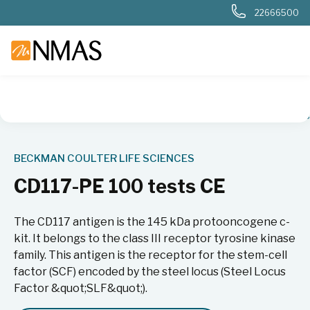
22666500
NMAS hjem
Produkter
Livsvitenskap
Cellebiologi
Antis
BECKMAN COULTER LIFE SCIENCES
CD117-PE 100 tests CE
The CD117 antigen is the 145 kDa protooncogene c-
kit. It belongs to the class III receptor tyrosine kinase
family. This antigen is the receptor for the stem-cell
factor (SCF) encoded by the steel locus (Steel Locus
Factor &quot;SLF&quot;).