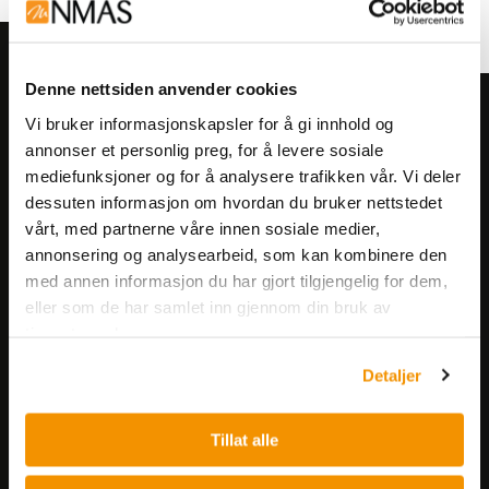
Denne nettsiden anvender cookies
Meld deg på vårt nyhetsbrev!
Vi bruker informasjonskapsler for å gi innhold og
Få informasjon om produkter,
annonser et personlig preg, for å levere sosiale
mediefunksjoner og for å analysere trafikken vår. Vi deler
arrangementer og kampanjer.
dessuten informasjon om hvordan du bruker nettstedet
vårt, med partnerne våre innen sosiale medier,
Meld på nyhetsbrev
annonsering og analysearbeid, som kan kombinere den
med annen informasjon du har gjort tilgjengelig for dem,
eller som de har samlet inn gjennom din bruk av
tjenestene deres.
Detaljer
Nerliens Meszansky AS
Tillat alle
Besøksadresse: