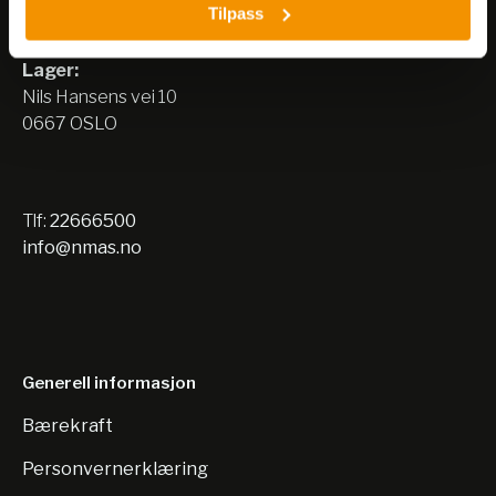
Tilpass
Nils Hansens vei 8
0667 OSLO
Lager:
Nils Hansens vei 10
0667 OSLO
Tlf:
22666500
info@nmas.no
Generell informasjon
Bærekraft
Personvernerklæring