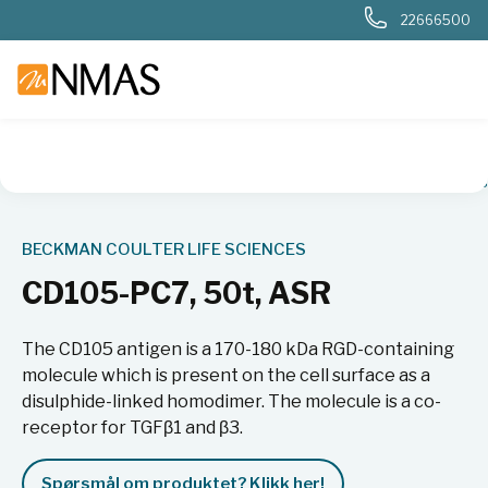
22666500
NMAS hjem
Produkter
Livsvitenskap
Cellebiologi
Antis
BECKMAN COULTER LIFE SCIENCES
CD105-PC7, 50t, ASR
The CD105 antigen is a 170-180 kDa RGD-containing
molecule which is present on the cell surface as a
disulphide-linked homodimer. The molecule is a co-
receptor for TGFβ1 and β3.
Spørsmål om produktet? Klikk her!