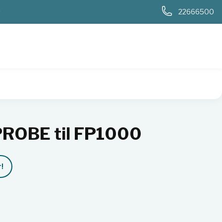
0
22666500
ROBE til FP1000
!