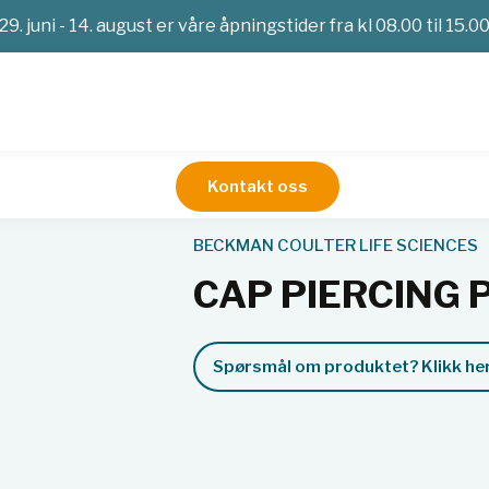
29. juni - 14. august er våre åpningstider fra kl 08.00 til 15.0
Kontakt oss
stoffer
CAP PIERCING PROBE til FP1000
BECKMAN COULTER LIFE SCIENCES
CAP PIERCING P
Spørsmål om produktet? Klikk her