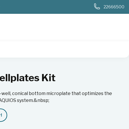
0
22666500
lplates Kit
-well, conical bottom microplate that optimizes the
 AQUIOS system.&nbsp;
!