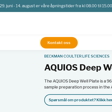
29. juni - 14. august er våre åpningstider fra kl 08.00 til 15.0
Kontakt oss
stoffer
AQUIOS Deep Wellplates Kit
BECKMAN COULTER LIFE SCIENCES
AQUIOS Deep Wel
The AQUIOS Deep Well Plate is a 96
sample preparation process in the
Spørsmål om produktet? Klikk her