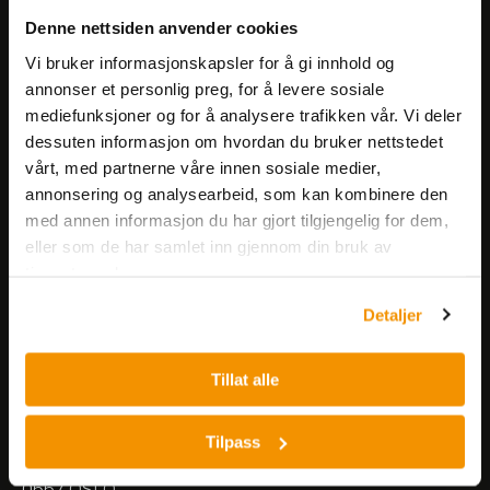
Få informasjon om produkter,
Denne nettsiden anvender cookies
arrangementer og kampanjer.
Vi bruker informasjonskapsler for å gi innhold og
annonser et personlig preg, for å levere sosiale
mediefunksjoner og for å analysere trafikken vår. Vi deler
Meld på nyhetsbrev
dessuten informasjon om hvordan du bruker nettstedet
vårt, med partnerne våre innen sosiale medier,
annonsering og analysearbeid, som kan kombinere den
med annen informasjon du har gjort tilgjengelig for dem,
eller som de har samlet inn gjennom din bruk av
tjenestene deres.
Nerliens Meszansky AS
Detaljer
Besøksadresse:
Tillat alle
Nils Hansens vei 8
0667 OSLO
Lager:
Tilpass
Nils Hansens vei 10
0667 OSLO