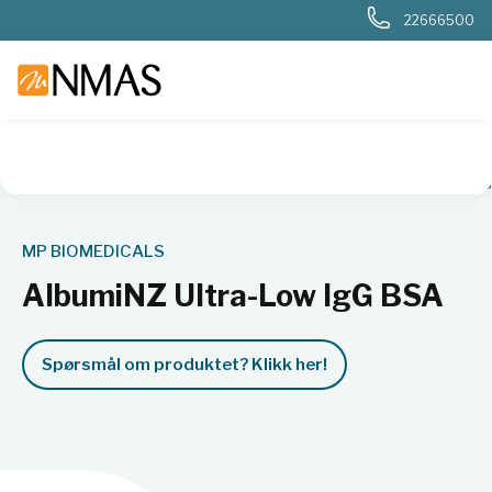
22666500
NMAS hjem
Produkter
Livsvitenskap
Cellebiologi
Antis
MP BIOMEDICALS
AlbumiNZ Ultra-Low IgG BSA
Spørsmål om produktet? Klikk her!