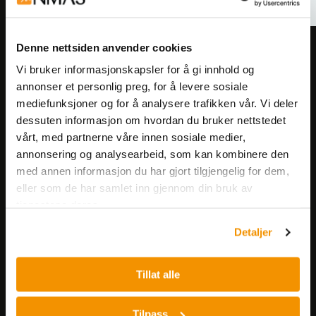
Denne nettsiden anvender cookies
Meld deg på vårt nyhetsbrev!
Vi bruker informasjonskapsler for å gi innhold og
Få informasjon om produkter,
annonser et personlig preg, for å levere sosiale
arrangementer og kampanjer.
mediefunksjoner og for å analysere trafikken vår. Vi deler
dessuten informasjon om hvordan du bruker nettstedet
vårt, med partnerne våre innen sosiale medier,
Meld på nyhetsbrev
annonsering og analysearbeid, som kan kombinere den
med annen informasjon du har gjort tilgjengelig for dem,
eller som de har samlet inn gjennom din bruk av
tjenestene deres.
Detaljer
Nerliens Meszansky AS
Tillat alle
Besøksadresse:
Nils Hansens vei 8
Tilpass