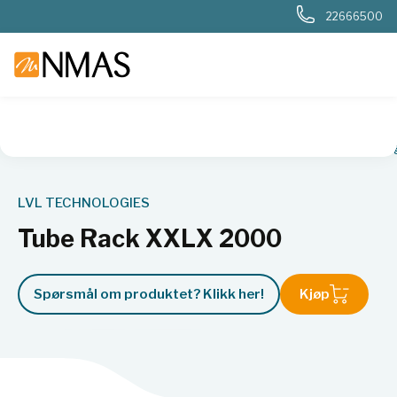
22666500
NMAS hjem
Produkter
Livsvitenskap
Biobank
2D-rør o
LVL TECHNOLOGIES
Tube Rack XXLX 2000
Spørsmål om produktet? Klikk her!
Kjøp