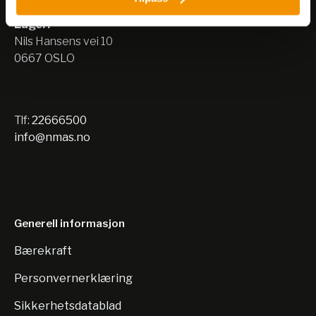
0667 OSLO
Lager:
Nils Hansens vei 10
0667 OSLO
Tlf:
22666500
info@nmas.no
Generell informasjon
Bærekraft
Personvernerklæring
Sikkerhetsdatablad