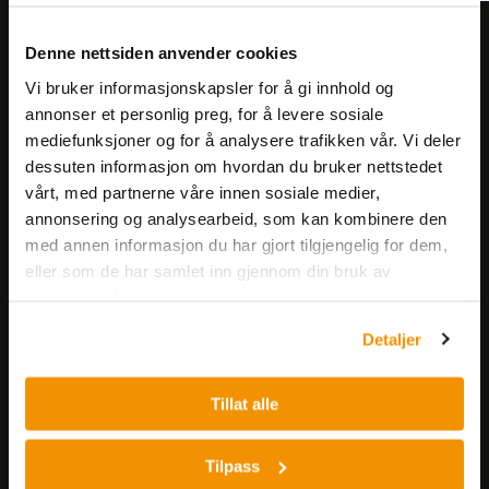
Meld deg på vårt nyhetsbrev!
Denne nettsiden anvender cookies
Få informasjon om produkter,
Vi bruker informasjonskapsler for å gi innhold og
arrangementer og kampanjer.
annonser et personlig preg, for å levere sosiale
mediefunksjoner og for å analysere trafikken vår. Vi deler
dessuten informasjon om hvordan du bruker nettstedet
Meld på nyhetsbrev
vårt, med partnerne våre innen sosiale medier,
annonsering og analysearbeid, som kan kombinere den
med annen informasjon du har gjort tilgjengelig for dem,
eller som de har samlet inn gjennom din bruk av
tjenestene deres.
Detaljer
Nerliens Meszansky AS
Tillat alle
Besøksadresse:
Nils Hansens vei 8
0667 OSLO
Tilpass
Lager: