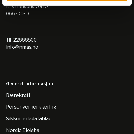
Nils Hansens vei 10
0667 OSLO
Tlf:
22666500
info@nmas.no
Generell informasjon
Bærekraft
Personvernerklæring
Sikkerhetsdatablad
Nordic Biolabs