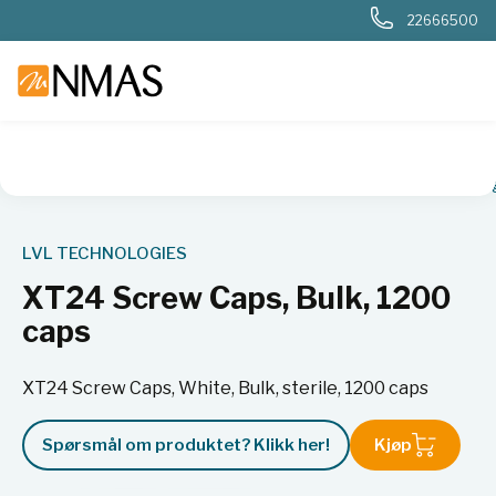
22666500
NMAS hjem
Produkter
Livsvitenskap
Biobank
2D-rør o
LVL TECHNOLOGIES
XT24 Screw Caps, Bulk, 1200
caps
XT24 Screw Caps, White, Bulk, sterile, 1200 caps
Spørsmål om produktet? Klikk her!
Kjøp