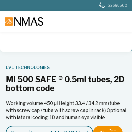
22666500
NMAS hjem
Produkter
Livsvitenskap
Biobank
2D-rør o
LVL TECHNOLOGIES
MI 500 SAFE ® 0.5ml tubes, 2D
bottom code
Working volume 450 µl Height 33.4 / 34.2 mm (tube
with screw cap / tube with screw cap in rack) Optional
with lateral coding: 1D and human eye visible