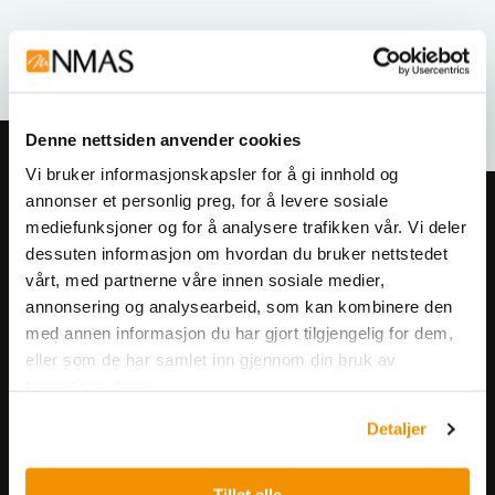
Relaterte produkter
Denne nettsiden anvender cookies
Vi bruker informasjonskapsler for å gi innhold og
annonser et personlig preg, for å levere sosiale
Meld deg på vårt nyhetsbrev!
mediefunksjoner og for å analysere trafikken vår. Vi deler
Få informasjon om produkter,
dessuten informasjon om hvordan du bruker nettstedet
arrangementer og kampanjer.
vårt, med partnerne våre innen sosiale medier,
annonsering og analysearbeid, som kan kombinere den
med annen informasjon du har gjort tilgjengelig for dem,
Meld på nyhetsbrev
eller som de har samlet inn gjennom din bruk av
tjenestene deres.
Detaljer
Tillat alle