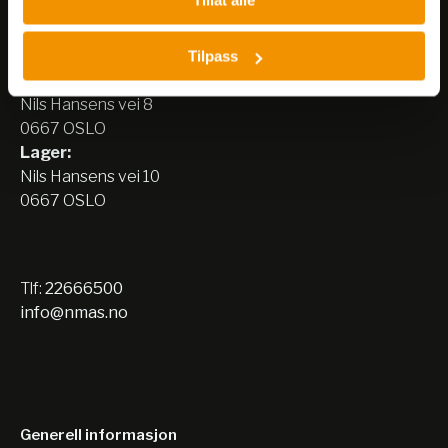
Nerliens Meszansky AS
Tilpass
Besøksadresse:
Nils Hansens vei 8
0667 OSLO
Lager:
Nils Hansens vei 10
0667 OSLO
Tlf:
22666500
info@nmas.no
Generell informasjon